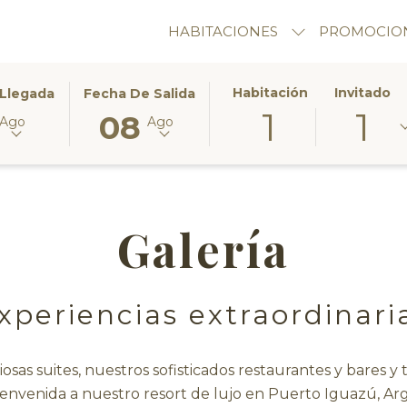
HABITACIONES
PROMOCIO
ESTE
LA
Habitación
Invitado
Llegada
Fecha De Salida
1
1
BOTÓN
FECHA
08
Ago
Ago
ABRE
DE
EL
SALIDA
RIO
ONADA
CALENDARIO
SELECCIONADA
PARA
ES
NAR
SELECCIONAR
8º
Galería
LA
AGOSTO
FECHA
2026.
DE
xperiencias extraordinari
SALIDA
osas suites, nuestros sofisticados restaurantes y bares 
ienvenida a nuestro resort de lujo en Puerto Iguazú, Ar