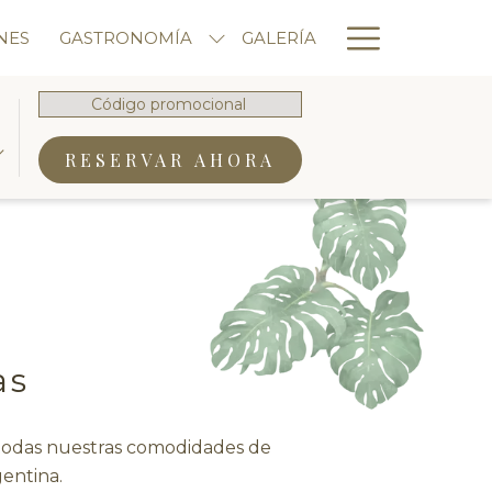
Hambur
NES
GASTRONOMÍA
GALERÍA
Menu
Código
promocional
ABRE EN UNA NU
RESERVAR AHORA
as
y todas nuestras comodidades de
gentina.