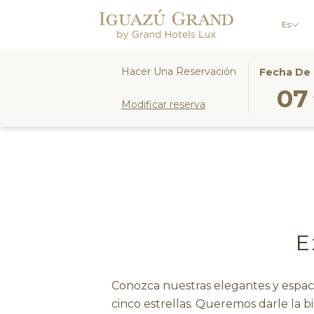
Es
ESTE
LA
Hacer Una Reservación
Fecha De 
BOTÓN
FECHA
07
Modificar reserva
ABRE
DE
EL
LLEGADA
CALENDA
SELECCI
PARA
ES
SELECCIO
7º
LA
AGOSTO
FECHA
2026.
DE
E
LLEGADA
Conozca nuestras elegantes y espaci
cinco estrellas. Queremos darle la b