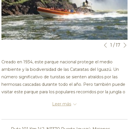
Botones
Al
1
/
17
Anterior
de
hacer
control
clic
Creado en 1934, este parque nacional protege el medio
de
en
ambiente y la biodiversidad de las Cataratas del Iguazú. Un
la
los
número significativo de turistas se sienten atraídos por las
presentación
siguientes
hermosas cascadas durante todo el año. Pero también puede
de
enlaces,
visitar este parque para los populares recorridos por la jungla o
diapositivas
se
para observar la espectacular fauna y flora.
Leer más
actualizará
el
contenido
anterior
Ruta 101 Km 142, N3370 Puerto Iguazú, Misiones,