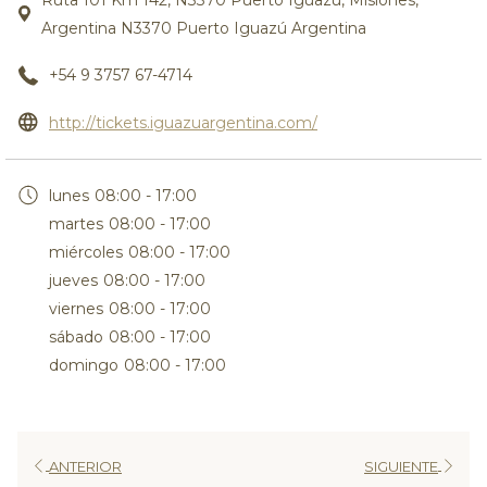
Argentina N3370 Puerto Iguazú Argentina
+54 9 3757 67-4714
abre
http://tickets.iguazuargentina.com/
en
una
lunes
08:00 - 17:00
nueva
martes
08:00 - 17:00
pestaña
miércoles
08:00 - 17:00
jueves
08:00 - 17:00
viernes
08:00 - 17:00
sábado
08:00 - 17:00
domingo
08:00 - 17:00
ANTERIOR
SIGUIENTE